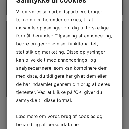
Samtykke til cookies
Vi og vores samarbejdspartnere bruger
teknologier, herunder cookies, til at
indsamle oplysninger om dig til forskellige
formål, herunder: Tilpasning af annoncering,
bedre brugeroplevelse, funktionalitet,
statistik og marketing. Disse oplysninger
Jonas Rosengaard
Tekniker/Medejer
kan blive delt med annoncerings- og
Tlf.:
22 91 01 98
E-mail:
jj@maskinplus.dk
analysepartnere, som kan kombinere dem
med data, du tidligere har givet dem eller
de har indsamlet gennem din brug af deres
tjenester. Ved at klikke på 'OK' giver du
samtykke til disse formål.
Læs mere om vores brug af cookies og
Virksomhedsoplysninger for Maskinplus.dk ApS
behandling af persondata
her
.
CVR-nr.: 67531515