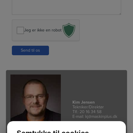
Jeg er ikke en robot
Kim Jensen
Tekniker/Direktør
Tlf.:
20 16 34 58
E-mail:
kj@maskinplus.dk