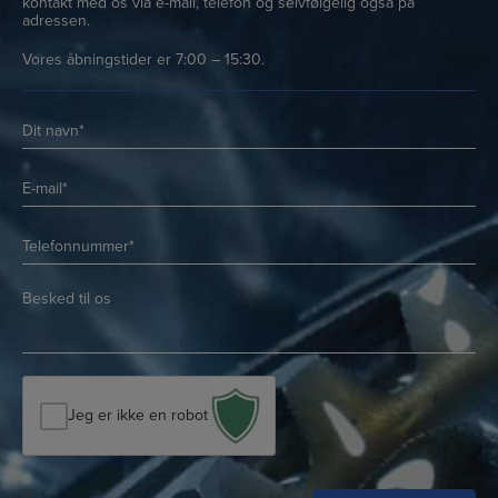
kontakt med os via e-mail, telefon og selvfølgelig også på
adressen.
Vores åbningstider er 7:00 – 15:30.
Navn
*
*
E-
mail
*
Telefon
*
*
*
Besked
*
*
Jeg er ikke en robot