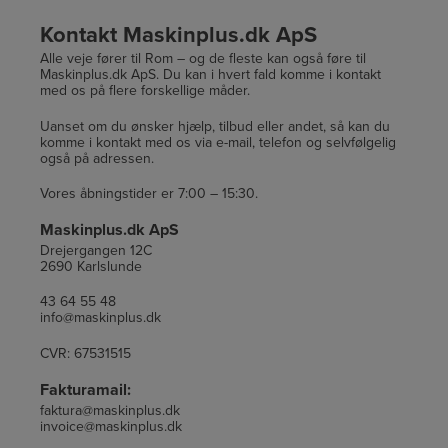
Kontakt Maskinplus.dk ApS
Alle veje fører til Rom – og de fleste kan også føre til
Maskinplus.dk ApS. Du kan i hvert fald komme i kontakt
med os på flere forskellige måder.
Uanset om du ønsker hjælp, tilbud eller andet, så kan du
komme i kontakt med os via e-mail, telefon og selvfølgelig
også på adressen.
Vores åbningstider er 7:00 – 15:30.
Maskinplus.dk ApS
Drejergangen 12C
2690 Karlslunde
43 64 55 48
info@maskinplus.dk
CVR: 67531515
Fakturamail:
faktura@maskinplus.dk
invoice@maskinplus.dk