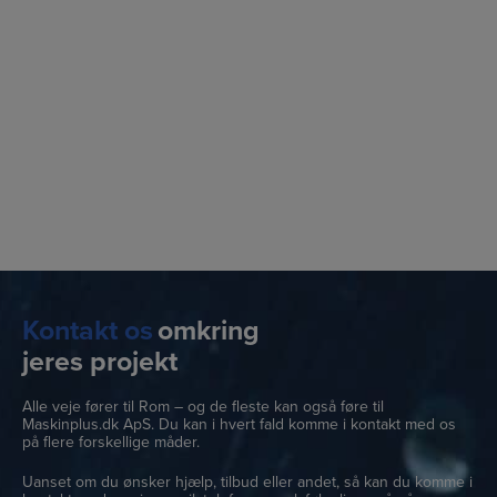
Kontakt os
omkring
jeres projekt
Alle veje fører til Rom – og de fleste kan også føre til
Maskinplus.dk ApS. Du kan i hvert fald komme i kontakt med os
på flere forskellige måder.
Uanset om du ønsker hjælp, tilbud eller andet, så kan du komme i