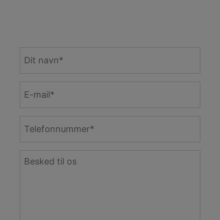
Navn
*
*
E-
mail
*
Telefon
*
*
*
Besked
*
*